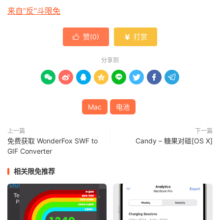
来自“反”斗限免
赞(
0
)
打赏


分享到








Mac
电池
上一篇
下一篇
免费获取 WonderFox SWF to
Candy – 糖果对碰[OS X]
GIF Converter
相关限免推荐