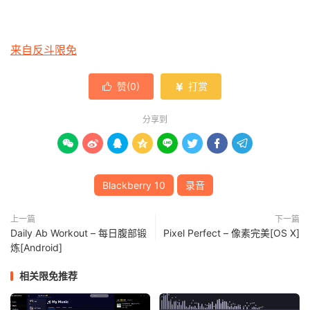
来自反斗限免
赞(
0
)
打赏


分享到








Blackberry 10
录音
上一篇
下一篇
Daily Ab Workout – 每日腹部锻
Pixel Perfect – 像素完美[OS X]
炼[Android]
相关限免推荐