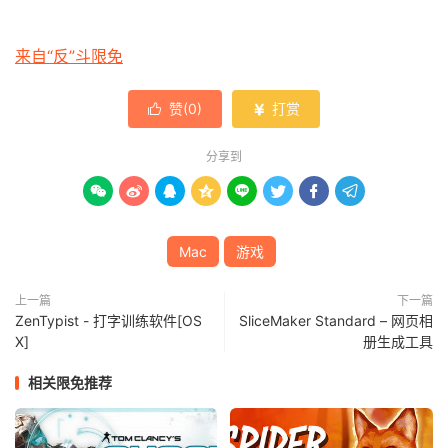
来自“反”斗限免
赞(
0
)
打赏


分享到








Mac
游戏
上一篇
下一篇
ZenTypist - 打字训练软件[OS
SliceMaker Standard – 网页相
X]
册生成工具
相关限免推荐