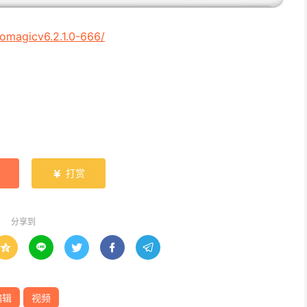
eomagicv6.2.1.0-666/
打赏

分享到





编辑
视频