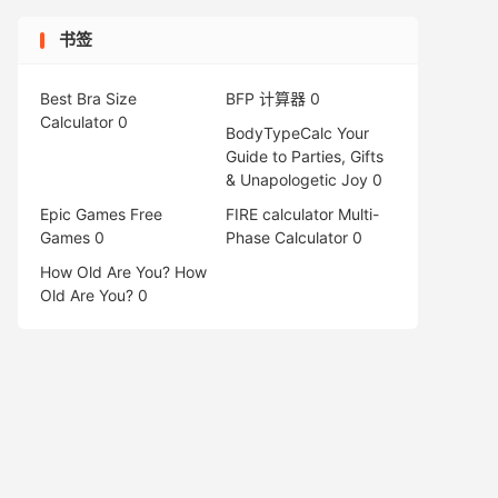
书签
Best Bra Size
BFP 计算器
0
Calculator
0
BodyTypeCalc
Your
Guide to Parties, Gifts
& Unapologetic Joy 0
Epic Games Free
FIRE calculator
Multi-
Games
0
Phase Calculator 0
How Old Are You?
How
Old Are You? 0