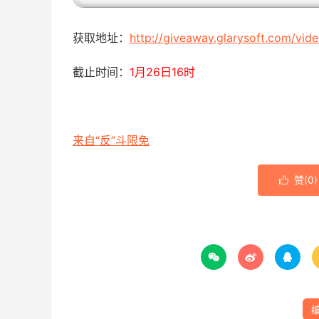
获取地址：
http://giveaway.glarysoft.com/vid
截止时间：
1月26日16时
来自“反”斗限免
赞(
0
)



