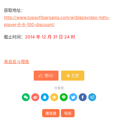
获取地址：
http://www.topsoftbargains.com/w/blazevideo-hdtv-
player-6-6-100-discount/
截止时间：
2014 年 12 月 31 日 24 时
来自反斗限免
赞(
0
)
打赏


分享到








播放器
电视