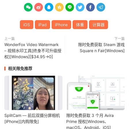








iOS
iPad
iPhone
体重
计算器
上一篇
下一篇
WonderFox Video Watermark
限时免费获取 Steam 游戏
– 视频水印工具[终身不可升级授
Square n Fair[Windows]
权][Windows][$34.95→0]
相关限免推荐
SplitCam — 前后双摄分屏相机
限时免费获取 3 个月 Avira
[iPhone][内购限免]
Prime 授权[Windows、
macOS、Android、iOS]