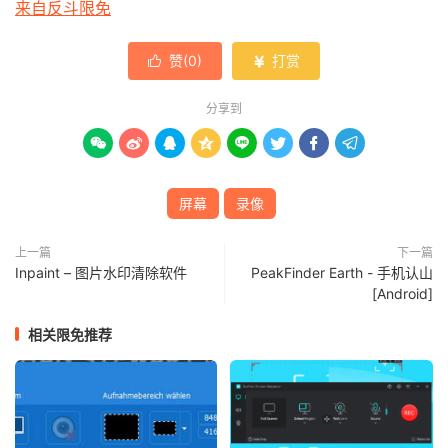
来自反斗限免
赞(
0
)
打赏


分享到








屏幕
录像
上一篇
下一篇
Inpaint – 图片水印清除软件
PeakFinder Earth - 手机认山
[Android]
相关限免推荐