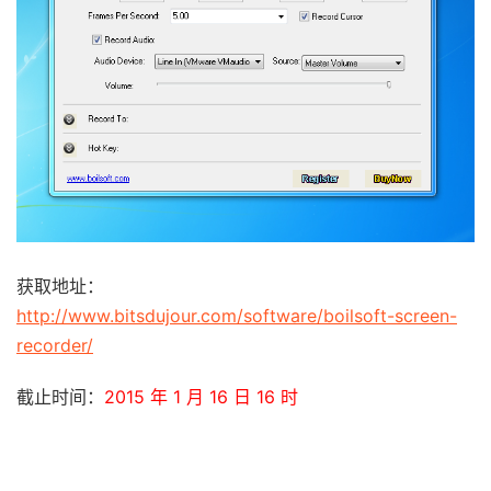
获取地址：
http://www.bitsdujour.com/software/boilsoft-screen-
recorder/
截止时间：
2015 年 1 月 16 日 16 时