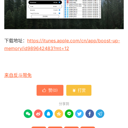
下载地址：
https://itunes.apple.com/cn/app/boost-up-
memory/id989642483?mt=12
来自反斗限免
赞(
0
)
打赏


分享到







