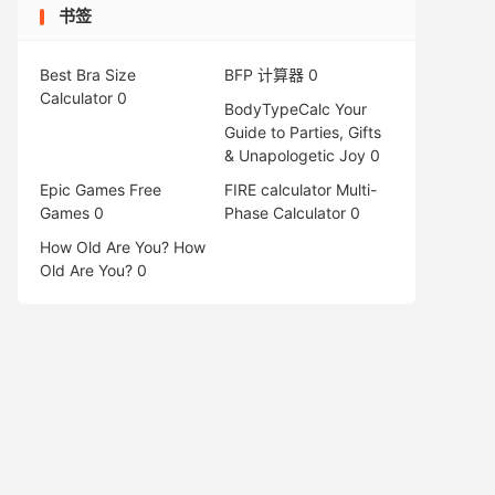
书签
Best Bra Size
BFP 计算器
0
Calculator
0
BodyTypeCalc
Your
Guide to Parties, Gifts
& Unapologetic Joy 0
Epic Games Free
FIRE calculator
Multi-
Games
0
Phase Calculator 0
How Old Are You?
How
Old Are You? 0