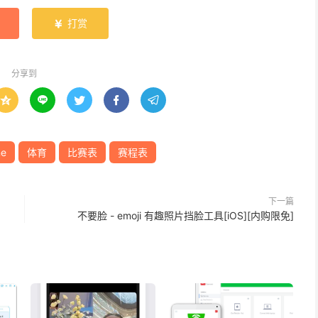
打赏

分享到





ne
体育
比赛表
赛程表
下一篇
不要脸 - emoji 有趣照片挡脸工具[iOS][内购限免]