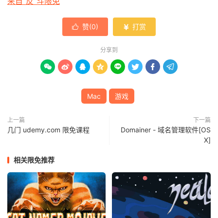
来自“反”斗限免
赞(
0
)
打赏


分享到








Mac
游戏
上一篇
下一篇
几门 udemy.com 限免课程
Domainer - 域名管理软件[OS
X]
相关限免推荐