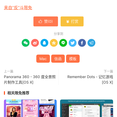
来自“反”斗限免
赞(
0
)
打赏


分享到








Mac
信函
模板
上一篇
下一篇
Panorama 360 - 360 度全景照
Remember Dots - 记忆游戏
片制作工具[OS X]
[OS X]
相关限免推荐