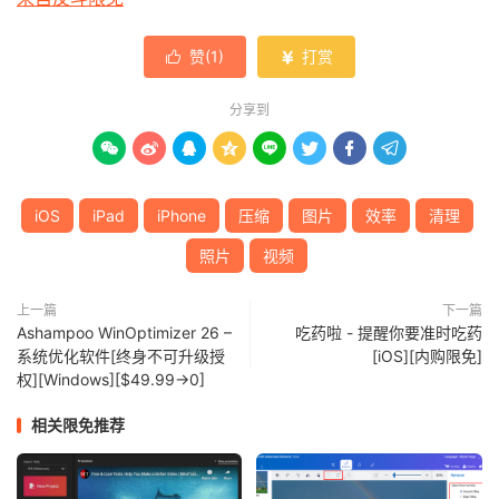
赞(
1
)
打赏


分享到








iOS
iPad
iPhone
压缩
图片
效率
清理
照片
视频
上一篇
下一篇
Ashampoo WinOptimizer 26 –
吃药啦 - 提醒你要准时吃药
系统优化软件[终身不可升级授
[iOS][内购限免]
权][Windows][$49.99→0]
相关限免推荐