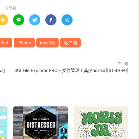
分享到





iPad
iPhone
macOS
客户端
下一篇
s]
SUI File Explorer PRO - 文件管理工具[Android][$1.99→0]