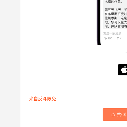
来自反斗限免
赞(
0
)
