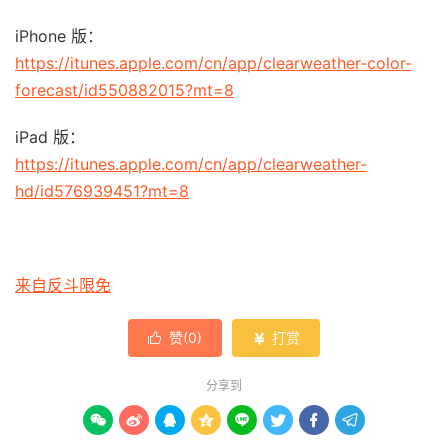
iPhone 版：
https://itunes.apple.com/cn/app/clearweather-color-
forecast/id550882015?mt=8
iPad 版：
https://itunes.apple.com/cn/app/clearweather-
hd/id576939451?mt=8
来自反斗限免
赞(
0
)
打赏


分享到







