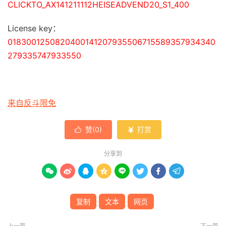
CLICKTO_AX141211112HEISEADVEND20_S1_400
License key：
0183001250820400141207935506715589357934340
279335747933550
来自反斗限免
赞(
0
)
打赏


分享到








复制
文本
网页