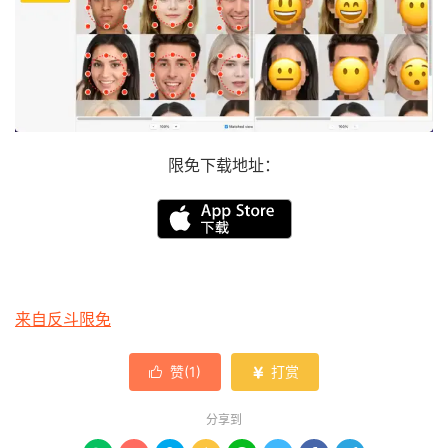
限免下载地址：
来自反斗限免
赞(
1
)
打赏


分享到