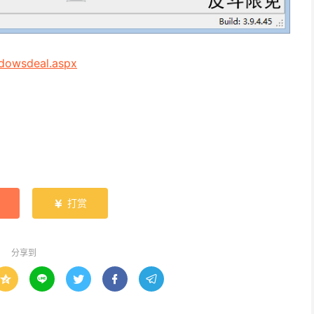
ndowsdeal.aspx
打赏

分享到




