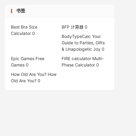
书签
Best Bra Size
BFP 计算器
0
Calculator
0
BodyTypeCalc
Your
Guide to Parties, Gifts
& Unapologetic Joy 0
Epic Games Free
FIRE calculator
Multi-
Games
0
Phase Calculator 0
How Old Are You?
How
Old Are You? 0