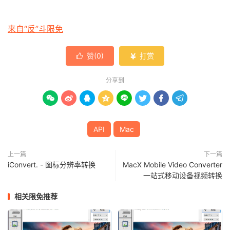
来自“反”斗限免
赞(
0
)
打赏


分享到








API
Mac
上一篇
下一篇
iConvert. - 图标分辨率转换
MacX Mobile Video Converter
一站式移动设备视频转换
相关限免推荐