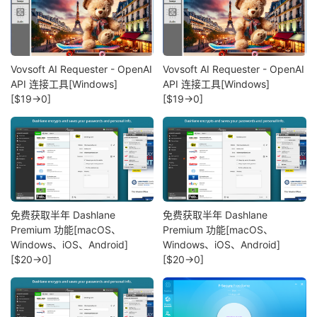
Vovsoft AI Requester - OpenAI
Vovsoft AI Requester - OpenAI
API 连接工具[Windows]
API 连接工具[Windows]
[$19→0]
[$19→0]
免费获取半年 Dashlane
免费获取半年 Dashlane
Premium 功能[macOS、
Premium 功能[macOS、
Windows、iOS、Android]
Windows、iOS、Android]
[$20→0]
[$20→0]