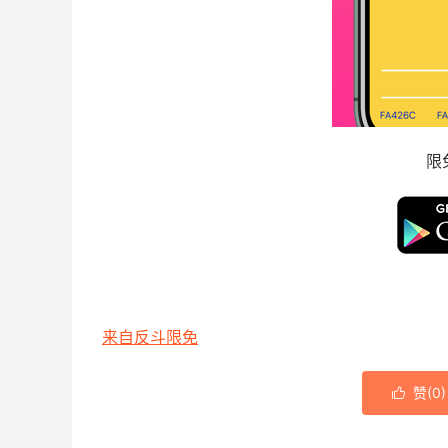
限
来自反斗限免
赞(
0
)
