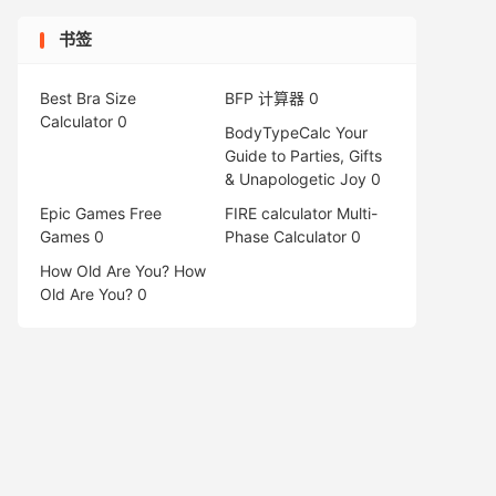
书签
Best Bra Size
BFP 计算器
0
Calculator
0
BodyTypeCalc
Your
Guide to Parties, Gifts
& Unapologetic Joy 0
Epic Games Free
FIRE calculator
Multi-
Games
0
Phase Calculator 0
How Old Are You?
How
Old Are You? 0