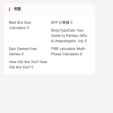
书签
Best Bra Size
BFP 计算器
0
Calculator
0
BodyTypeCalc
Your
Guide to Parties, Gifts
& Unapologetic Joy 0
Epic Games Free
FIRE calculator
Multi-
Games
0
Phase Calculator 0
How Old Are You?
How
Old Are You? 0