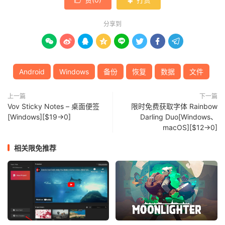

分享到








Android
Windows
备份
恢复
数据
文件
上一篇
下一篇
Vov Sticky Notes – 桌面便签
限时免费获取字体 Rainbow
[Windows][$19→0]
Darling Duo[Windows、
macOS][$12→0]
相关限免推荐