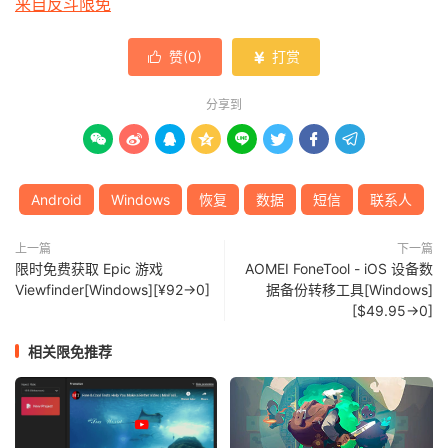
来自反斗限免
赞(
0
)
打赏


分享到








Android
Windows
恢复
数据
短信
联系人
上一篇
下一篇
限时免费获取 Epic 游戏
AOMEI FoneTool - iOS 设备数
Viewfinder[Windows][¥92→0]
据备份转移工具[Windows]
[$49.95→0]
相关限免推荐