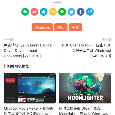
分享到








Windows
照片
美化
上一篇
下一篇
免费获取电子书 Linux Device
PDF Unshare PRO - 阻止 PDF
Driver Development
文档分享工具[Windows]
Cookbook[$27.99→0]
[$49.95→0]
相关限免推荐
MiniTool MovieMaker - 视频编
限时免费获取 Steam 游戏
辑工具[6个月授权][Windows]
Moonlighter 夜勤人[Windows、