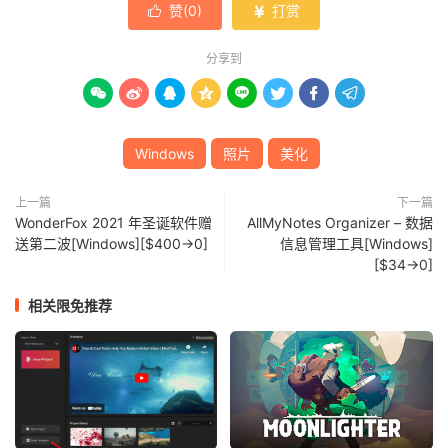
赞(
0
)
打赏


分享到








Windows
照片
美化
上一篇
下一篇
WonderFox 2021 年圣诞软件赠
AllMyNotes Organizer – 数据
送第二波[Windows][$400→0]
信息管理工具[Windows]
[$34→0]
相关限免推荐