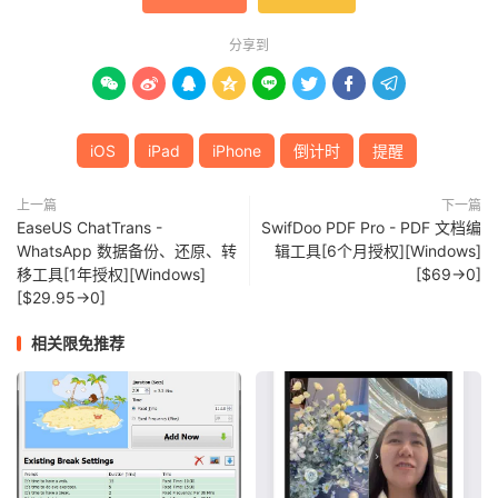
分享到








iOS
iPad
iPhone
倒计时
提醒
上一篇
下一篇
EaseUS ChatTrans -
SwifDoo PDF Pro - PDF 文档编
WhatsApp 数据备份、还原、转
辑工具[6个月授权][Windows]
移工具[1年授权][Windows]
[$69→0]
[$29.95→0]
相关限免推荐