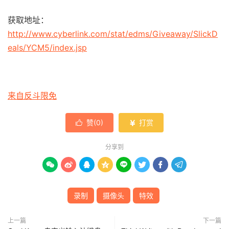
获取地址：
http://www.cyberlink.com/stat/edms/Giveaway/SlickD
eals/YCM5/index.jsp
来自反斗限免
赞(
0
)
打赏


分享到








录制
摄像头
特效
上一篇
下一篇