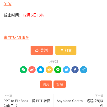
0-9/
截止时间：
12月5日16时
来自“反”斗限免
赞(
0
)
打赏


分享到








照片
管理
上一篇
下一篇
PPT to FlipBook - 将 PPT 转换
Anyplace Control - 远程控制软
为电子书
件