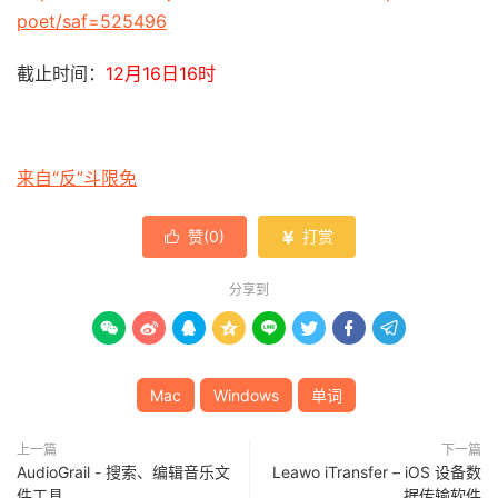
poet/saf=525496
截止时间：
12月16日16时
来自“反”斗限免
赞(
0
)
打赏


分享到








Mac
Windows
单词
上一篇
下一篇
AudioGrail - 搜索、编辑音乐文
Leawo iTransfer – iOS 设备数
件工具
据传输软件