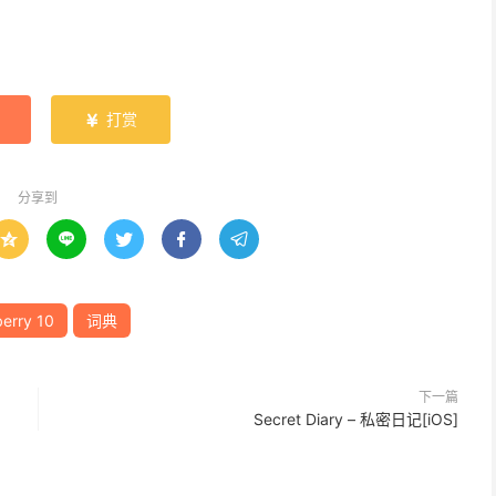
打赏

分享到





erry 10
词典
下一篇
Secret Diary – 私密日记[iOS]