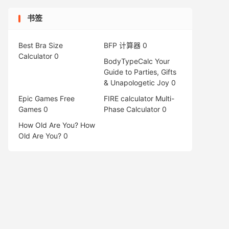
书签
Best Bra Size
BFP 计算器
0
Calculator
0
BodyTypeCalc
Your
Guide to Parties, Gifts
& Unapologetic Joy 0
Epic Games Free
FIRE calculator
Multi-
Games
0
Phase Calculator 0
How Old Are You?
How
Old Are You? 0