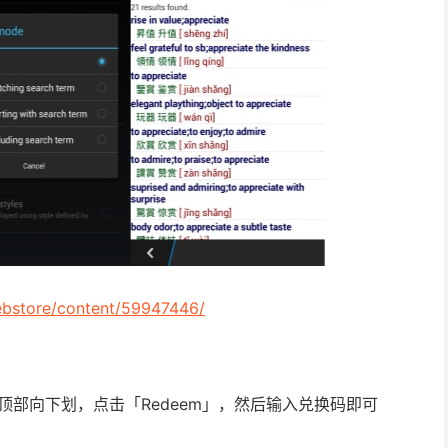
ebstore/content/59947446/
ld，在顶部向下划，点击「Redeem」，然后输入兑换码即可