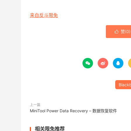
来自反斗限免
赞(
0
)




Blackb
上一篇
MiniTool Power Data Recovery – 数据恢复软件
相关限免推荐