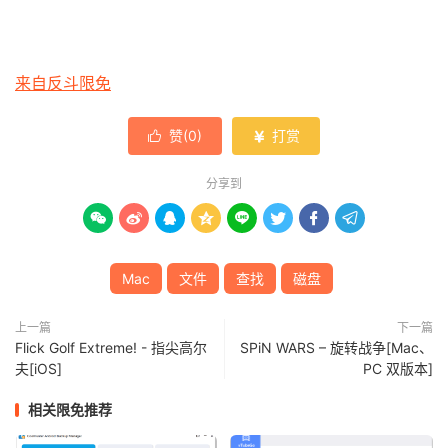
来自反斗限免
赞(
0
)
打赏


分享到








Mac
文件
查找
磁盘
上一篇
下一篇
Flick Golf Extreme! - 指尖高尔
SPiN WARS – 旋转战争[Mac、
夫[iOS]
PC 双版本]
相关限免推荐