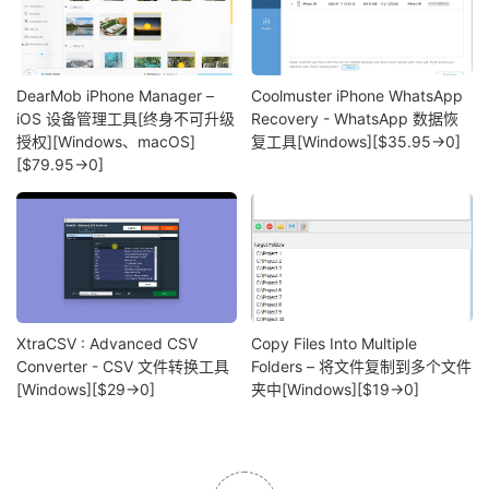
DearMob iPhone Manager –
Coolmuster iPhone WhatsApp
iOS 设备管理工具[终身不可升级
Recovery - WhatsApp 数据恢
授权][Windows、macOS]
复工具[Windows][$35.95→0]
[$79.95→0]
XtraCSV : Advanced CSV
Copy Files Into Multiple
Converter - CSV 文件转换工具
Folders – 将文件复制到多个文件
[Windows][$29→0]
夹中[Windows][$19→0]