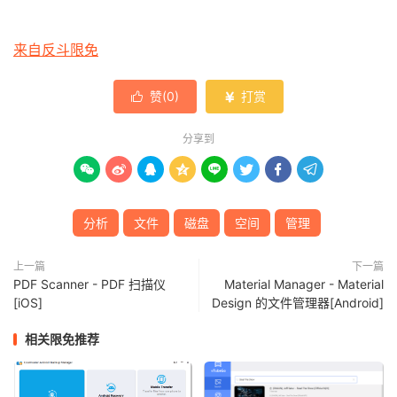
来自反斗限免
赞(
0
)
打赏


分享到








分析
文件
磁盘
空间
管理
上一篇
下一篇
PDF Scanner - PDF 扫描仪
Material Manager - Material
[iOS]
Design 的文件管理器[Android]
相关限免推荐