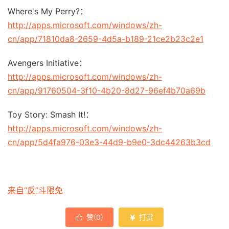
Where's My Perry?：
http://apps.microsoft.com/windows/zh-
cn/app/71810da8-2659-4d5a-b189-21ce2b23c2e1
Avengers Initiative：
http://apps.microsoft.com/windows/zh-
cn/app/91760504-3f10-4b20-8d27-96ef4b70a69b
Toy Story: Smash It!：
http://apps.microsoft.com/windows/zh-
cn/app/5d4fa976-03e3-44d9-b9e0-3dc44263b3cd
来自“反”斗限免
赞(
0
)
打赏

