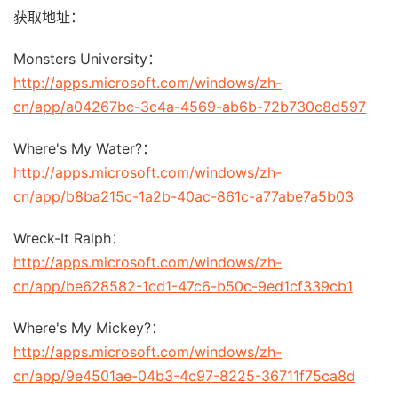
获取地址：
Monsters University：
http://apps.microsoft.com/windows/zh-
cn/app/a04267bc-3c4a-4569-ab6b-72b730c8d597
Where's My Water?：
http://apps.microsoft.com/windows/zh-
cn/app/b8ba215c-1a2b-40ac-861c-a77abe7a5b03
Wreck-It Ralph：
http://apps.microsoft.com/windows/zh-
cn/app/be628582-1cd1-47c6-b50c-9ed1cf339cb1
Where's My Mickey?：
http://apps.microsoft.com/windows/zh-
cn/app/9e4501ae-04b3-4c97-8225-36711f75ca8d