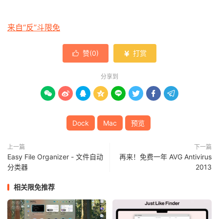
来自“反”斗限免
赞(
0
)
打赏


分享到








Dock
Mac
预览
上一篇
下一篇
Easy File Organizer - 文件自动
再来！免费一年 AVG Antivirus
分类器
2013
相关限免推荐