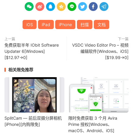








iOS
iPad
iPhone
扫描
文档
上一篇
下一篇
免费获取半年 IObit Software
VSDC Video Editor Pro – 视频
Updater 6[Windows]
编辑软件[Windows、iOS]
[$12.97→0]
[$19.99→0]
相关限免推荐
SplitCam — 前后双摄分屏相机
限时免费获取 3 个月 Avira
[iPhone][内购限免]
Prime 授权[Windows、
macOS、Android、iOS]