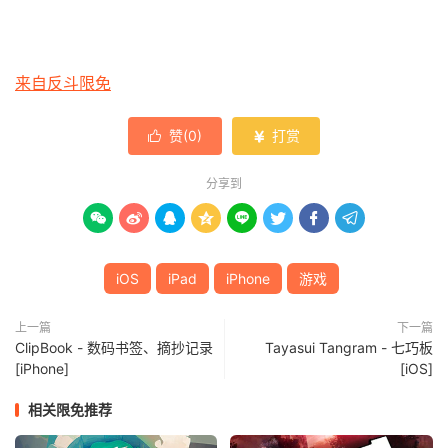
来自反斗限免
赞(
0
)
打赏


分享到








iOS
iPad
iPhone
游戏
上一篇
下一篇
ClipBook - 数码书签、摘抄记录
Tayasui Tangram - 七巧板
[iPhone]
[iOS]
相关限免推荐