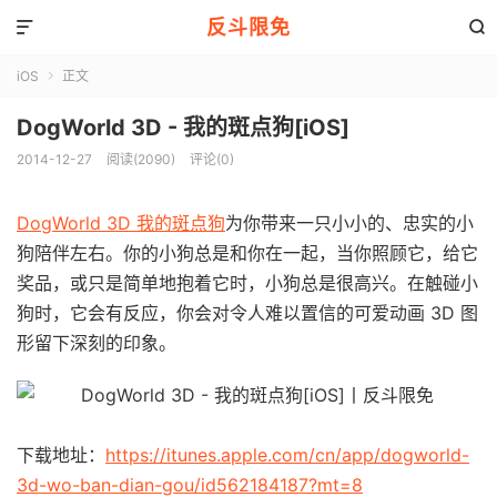
反斗限免


iOS
正文

DogWorld 3D - 我的斑点狗[iOS]
2014-12-27
阅读(2090)
评论(0)
DogWorld 3D 我的斑点狗
为你带来一只小小的、忠实的小
狗陪伴左右。你的小狗总是和你在一起，当你照顾它，给它
奖品，或只是简单地抱着它时，小狗总是很高兴。在触碰小
狗时，它会有反应，你会对令人难以置信的可爱动画 3D 图
形留下深刻的印象。
下载地址：
https://itunes.apple.com/cn/app/dogworld-
3d-wo-ban-dian-gou/id562184187?mt=8