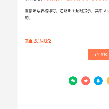
直接填写表格即可，忽略那个超时提示，其中 Ashampo
的。
来自“反”斗限免
赞(
0
)



