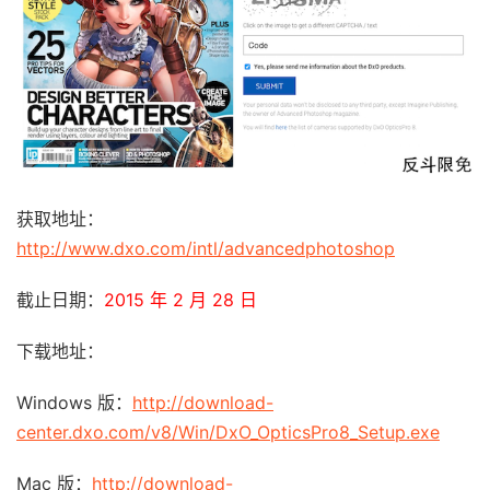
获取地址：
http://www.dxo.com/intl/advancedphotoshop
截止日期：
2015 年 2 月 28 日
下载地址：
Windows 版：
http://download-
center.dxo.com/v8/Win/DxO_OpticsPro8_Setup.exe
Mac 版：
http://download-