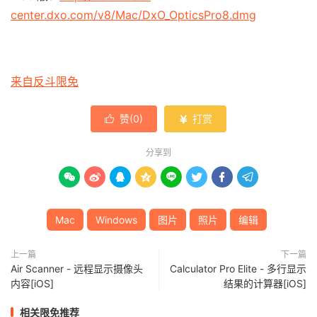
center.dxo.com/v8/Mac/DxO_OpticsPro8.dmg
来自反斗限免
赞(
0
)
打赏


分享到








Mac
Windows
图片
照片
编辑
上一篇
下一篇
Air Scanner - 远程显示摄像头
Calculator Pro Elite - 多行显示
内容[iOS]
结果的计算器[iOS]
相关限免推荐