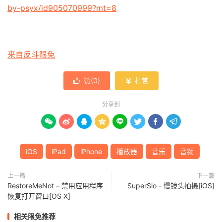
by-psyx/id905070999?mt=8
来自反斗限免
赞(
0
)
打赏


分享到








iOS
iPad
iPhone
播放器
音乐
音频
上一篇
下一篇
RestoreMeNot – 禁用应用程序
SuperSlo - 慢镜头拍摄[iOS]
恢复打开窗口[OS X]
相关限免推荐