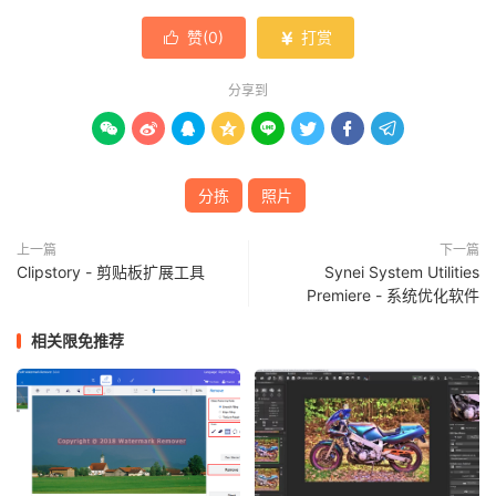
赞(
0
)
打赏


分享到








分拣
照片
上一篇
下一篇
Clipstory - 剪贴板扩展工具
Synei System Utilities
Premiere - 系统优化软件
相关限免推荐