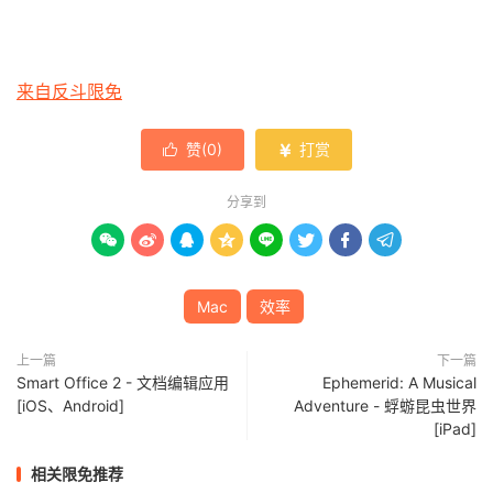
来自反斗限免
赞(
0
)
打赏


分享到








Mac
效率
上一篇
下一篇
Smart Office 2 - 文档编辑应用
Ephemerid: A Musical
[iOS、Android]
Adventure - 蜉蝣昆虫世界
[iPad]
相关限免推荐