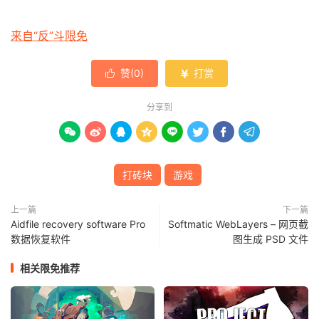
来自“反”斗限免
赞(
0
)
打赏


分享到








打砖块
游戏
上一篇
下一篇
Aidfile recovery software Pro
Softmatic WebLayers – 网页截
数据恢复软件
图生成 PSD 文件
相关限免推荐