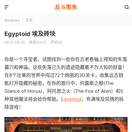
反斗限免


Windows
正文

Egyptoid 埃及砖块
2013-08-25
阅读(1431)
评论(0)
你是一个寻宝者，试图找到一些你在古老卷轴上得知的失落
墓穴和神庙。这些失落已久的遗迹隐藏着不为人知的财富！
在8个壮美的世界中闯过72个绚丽的3D关卡，收集远古钥
匙打开隐藏的秘密。在你的旅行中，何露斯之眼(The
Glance of Horus)，阿托恩之火（The Fire of Aten）和5
种其他魔法将会给你帮助。
Egyptoid
，充满埃及风情的拆
除游戏！