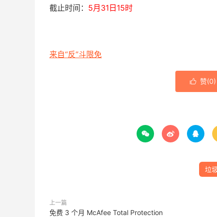
截止时间：
5月31日15时
来自“反”斗限免
赞(
0
)




垃
上一篇
免费 3 个月 McAfee Total Protection