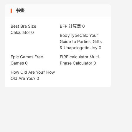
书签
Best Bra Size
BFP 计算器
0
Calculator
0
BodyTypeCalc
Your
Guide to Parties, Gifts
& Unapologetic Joy 0
Epic Games Free
FIRE calculator
Multi-
Games
0
Phase Calculator 0
How Old Are You?
How
Old Are You? 0