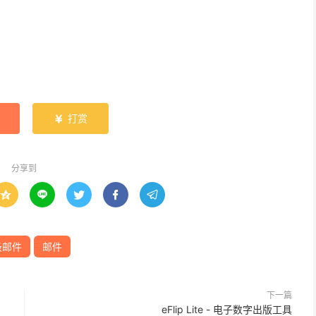
打赏

分享到





圾邮件
邮件
下一篇
eFlip Lite - 电子数字出版工具