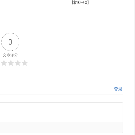
[$10→0]
0
文章评分
登录