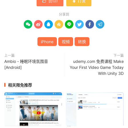
赞(
0
)
打赏


分享到








iPhone
视频
转换
上一篇
下一篇
Ambio - 睡眠环境氛围音
udemy.com 免费课程 Make
[Android]
Your First Video Game Today
With Unity 3D
相关限免推荐