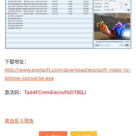
下载地址：
http://www.enolsoft.com/download/enolsoft-video-to-
iphone-converter.exe
激活码：
Tad4FCmmEecnvFbDTBQJ
来自反斗限免