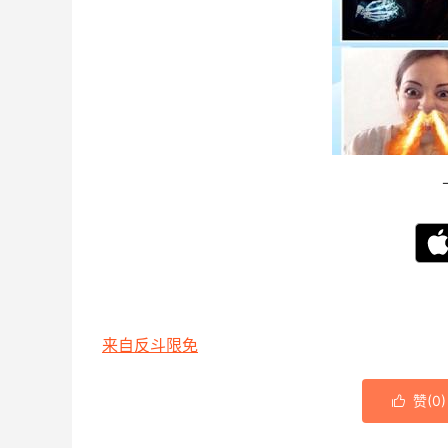
来自反斗限免
赞(
0
)
