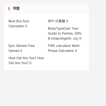
书签
Best Bra Size
BFP 计算器
0
Calculator
0
BodyTypeCalc
Your
Guide to Parties, Gifts
& Unapologetic Joy 0
Epic Games Free
FIRE calculator
Multi-
Games
0
Phase Calculator 0
How Old Are You?
How
Old Are You? 0