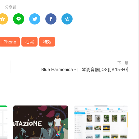
分享到





iPhone
拍照
特效
下一篇
Blue Harmonica - 口琴调音器[iOS][￥15→0]