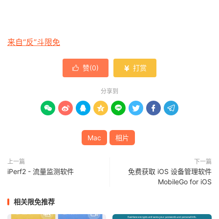
来自“反”斗限免
赞(
0
)
打赏


分享到








Mac
相片
上一篇
下一篇
iPerf2 - 流量监测软件
免费获取 iOS 设备管理软件
MobileGo for iOS
相关限免推荐