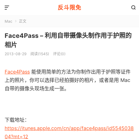
反斗限免


Mac
正文

Face4Pass – 利用自带摄像头制作用于护照的
相片
2013-08-29
阅读(1545)
评论(0)
Face4Pass
能使用简单的方法为你制作出用于护照等证件
上的照片，你可以选择已经拍摄好的相片，或者是用 Mac
自带的摄像头现场生成一张。
下载地址：
https://itunes.apple.com/cn/app/face4pass/id5545038
04?mt=12