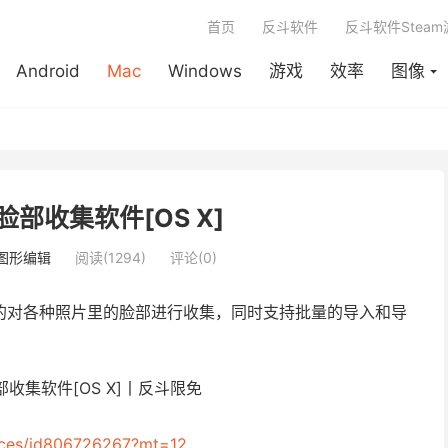
首页
反斗软件
反斗软件Stea
Android
Mac
Windows
游戏
效率
图像
片脸部收集软件[OS X]
图形编辑
阅读(1294)
评论(0)
的对各种照片里的脸部进行收集，同时支持批量的导入和导
。
faces/id806726267?mt=12