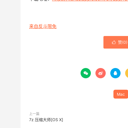
来自反斗限免
赞(
0
)




Mac
上一篇
7z 压缩大师[OS X]