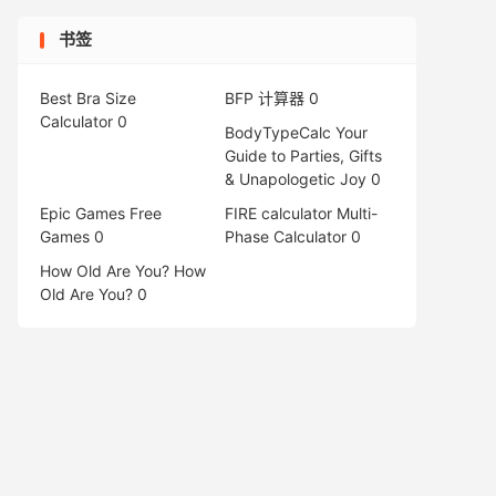
书签
Best Bra Size
BFP 计算器
0
Calculator
0
BodyTypeCalc
Your
Guide to Parties, Gifts
& Unapologetic Joy 0
Epic Games Free
FIRE calculator
Multi-
Games
0
Phase Calculator 0
How Old Are You?
How
Old Are You? 0