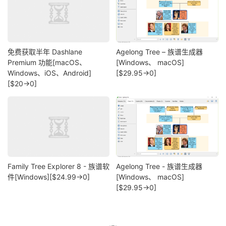
免费获取半年 Dashlane
Agelong Tree – 族谱生成器
Premium 功能[macOS、
[Windows、 macOS]
Windows、iOS、Android]
[$29.95→0]
[$20→0]
Family Tree Explorer 8 - 族谱软
Agelong Tree - 族谱生成器
件[Windows][$24.99→0]
[Windows、 macOS]
[$29.95→0]