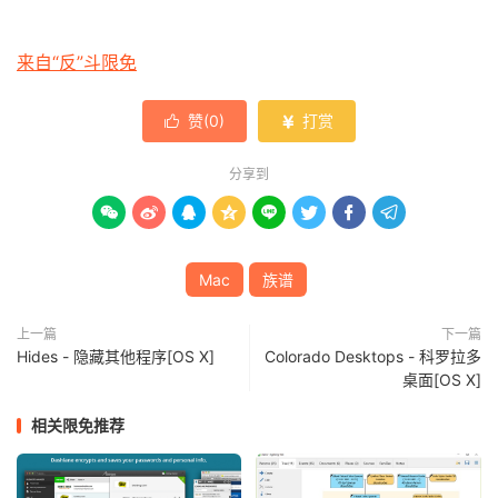
来自“反”斗限免
赞(
0
)
打赏


分享到








Mac
族谱
上一篇
下一篇
Hides - 隐藏其他程序[OS X]
Colorado Desktops - 科罗拉多
桌面[OS X]
相关限免推荐