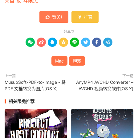
来自“反”斗限免
赞(
0
)
打赏


分享到








Mac
游戏
上一篇
下一篇
MusupSoft-PDF-to-Image - 将
AnyMP4 AVCHD Converter –
PDF 文档转换为图片[OS X]
AVCHD 视频转换软件[OS X]
相关限免推荐