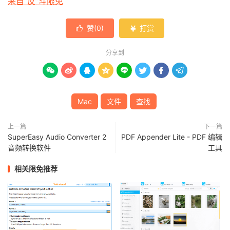
来自“反”斗限免
赞(
0
)
打赏


分享到








Mac
文件
查找
上一篇
下一篇
SuperEasy Audio Converter 2
PDF Appender Lite - PDF 编辑
音频转换软件
工具
相关限免推荐